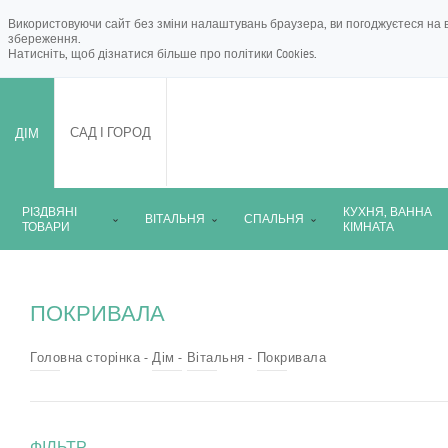
Використовуючи сайт без зміни налаштувань браузера, ви погоджуєтеся на в
збереження.
Натисніть, щоб дізнатися більше про
політики Cookies
.
ДІМ
САД І ГОРОД
РІЗДВЯНІ
КУХНЯ, ВАННА
ВІТАЛЬНЯ
СПАЛЬНЯ
ТОВАРИ
КІМНАТА
ПОКРИВАЛА
Головна сторінка
Дім
Вітальня
Покривала
ФІЛЬТР