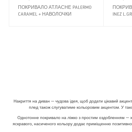
ПОКРИВАЛО АТЛАСНЕ PALERMO
ПОКРИВ
CARAMEL + НАВОЛОЧКИ
INEZ L.GR
Накриття на диван — чудова ідея, щоб додати цікавий акцент
плед також слугуватиме кольоровим акцентом. У тако
Однотонне покривало на ліжко з простим оздобленням — хіт 
яскравого, насиченого кольору додає приміщенню позитивної е