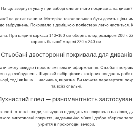
На що звернути увагу при виборі елегантного покривала на диван?
ної на дотик тканини. Матеріал також повинен бути досить щільним, 
 до забруднень. Покривало з домішкою поліестеру легко чиститься. К
вана. При ширині каркаса 140–160 см оберіть плед розміром 200 × 22
користь більшої моделі 220 × 240 см.
Стьобані двосторонні покривала для диванів
ати змогу швидко і просто змінювати оформлення. Стьобані покривал
ійкістю до забруднень. Широкий вибір цікавих колірних поєднань роб
ьорі, тоді як інша — насичена, виразна. Ви можете перевертати по
та всієї спальні.
Пухнастий плед — різноманітність застосуван
хнасті та теплі пледи, які чудово підходять як покривало на ліжко, 
 з якого виготовлені покриття, надзвичайно м’яке і добре зберігає т
укриття в прохолодні вечори.