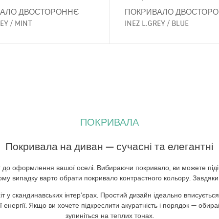
АЛО ДВОСТОРОННЄ
ПОКРИВАЛО ДВОСТОР
EY / MINT
INEZ L.GREY / BLUE
ПОКРИВАЛА
Покривала на диван — сучасні та елегантні
 до оформлення вашої оселі. Вибираючи покривало, ви можете підіб
му випадку варто обрати покривало контрастного кольору. Завдяки
у скандинавських інтер’єрах. Простий дизайн ідеально вписується в
нергії. Якщо ви хочете підкреслити акуратність і порядок — обирай
зупиніться на теплих тонах.