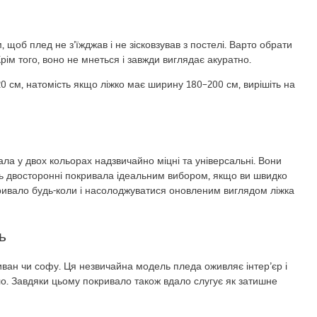
щоб плед не з’їжджав і не зісковзував з постелі. Варто обрати
рім того, воно не мнеться і завжди виглядає акуратно.
0 см, натомість якщо ліжко має ширину 180–200 см, вирішіть на
а у двох кольорах надзвичайно міцні та універсальні. Вони
ить двосторонні покривала ідеальним вибором, якщо ви швидко
кривало будь-коли і насолоджуватися оновленим виглядом ліжка
ь
диван чи софу. Ця незвичайна модель пледа оживляє інтер’єр і
епло. Завдяки цьому покривало також вдало слугує як затишне