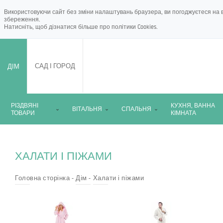
Використовуючи сайт без зміни налаштувань браузера, ви погоджуєтеся на в
збереження.
Натисніть, щоб дізнатися більше про
політики Cookies
.
ДІМ
САД І ГОРОД
РІЗДВЯНІ
КУХНЯ, ВАННА
ВІТАЛЬНЯ
СПАЛЬНЯ
ТОВАРИ
КІМНАТА
ХАЛАТИ І ПІЖАМИ
Головна сторінка
Дім
Халати і піжами