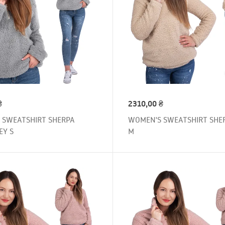
₴
2310,00
₴
 SWEATSHIRT SHERPA
WOMEN'S SWEATSHIRT SHER
EY S
M