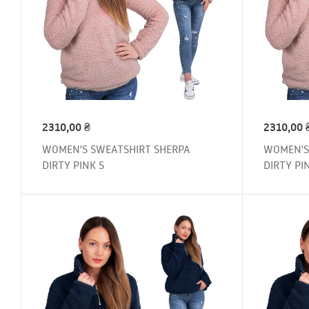
2310,00
₴
2310,00
WOMEN'S SWEATSHIRT SHERPA
WOMEN'S
DIRTY PINK S
DIRTY PI