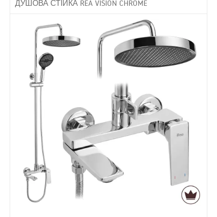
ДУШОВА СТІЙКА REA VISION CHROME