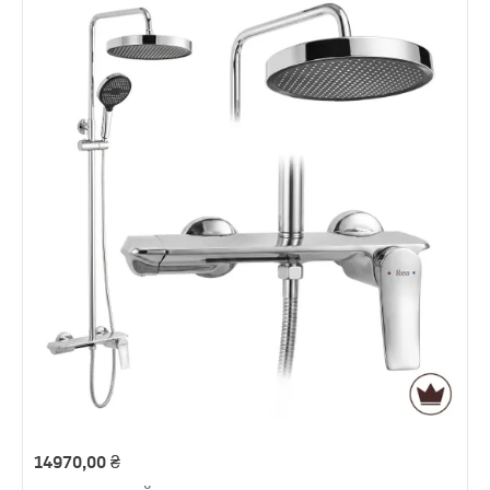
14970,00
₴