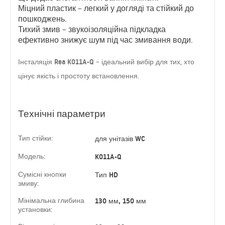
Міцний пластик
– легкий у догляді та стійкий до
пошкоджень.
Тихий змив
– звукоізоляційна підкладка
ефективно знижує шум під час змивання води.
Інсталяція Rea K011A-Q
– ідеальний вибір для тих, хто
цінує якість і простоту встановлення.
Технічні параметри
Тип стійки:
для унітазів WC
Модель:
K011A-Q
Сумісні кнопки
Тип HD
змиву:
Мінімальна глибина
130 мм, 150 мм
установки: