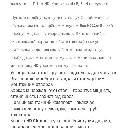
змиву типів T, I та HD. Кнопки типів E, F і H не сумісні.
Шукаєте надійну основу для унітазу? Ознайомтесь із
вбудованим інсталяційним модулем Rea K011A-Q
, який
поєднує міцність і універсальність. Виготовлений із
високоякісної нержавіючої сталі
, він забезпечує
стабільність і довговічність. У комплект входять усі
змивна
необхідні елементи монтажу, а також стильна
кнопка типу HD
хромованому виконанні
у
.
Універсальна конструкція
– підходить для унітазів
Rea і інших виробників завдяки стандартним
монтажним отворам.
Каркас із нержавіючої сталі
– гарантує міцність,
стабільність і захист від корозії.
Повний монтажний комплект
– включає
звукоізоляційну підкладку
, комплект труб і
кріплення.
Кнопка HD Chrom
– сучасний, блискучий дизайн,
що додає елегантності ванній кімнаті.