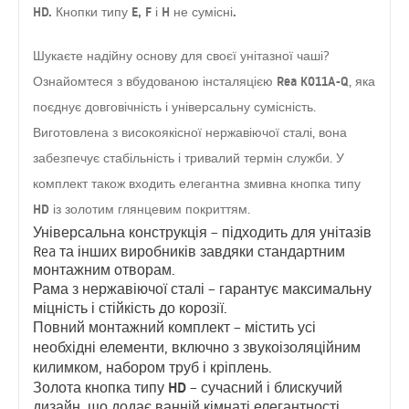
HD. Кнопки типу E, F і H не сумісні.
Шукаєте надійну основу для своєї унітазної чаші?
вбудованою інсталяцією Rea K011A-Q
Ознайомтеся з
, яка
поєднує довговічність і універсальну сумісність.
високоякісної нержавіючої сталі
Виготовлена з
, вона
забезпечує стабільність і тривалий термін служби. У
змивна кнопка типу
комплект також входить елегантна
HD
золотим глянцевим покриттям
із
.
Універсальна конструкція
– підходить для унітазів
Rea та інших виробників завдяки стандартним
монтажним отворам.
Рама з нержавіючої сталі
– гарантує максимальну
міцність і стійкість до корозії.
Повний монтажний комплект
– містить усі
звукоізоляційним
необхідні елементи, включно з
килимком
, набором труб і кріплень.
Золота кнопка типу HD
– сучасний і блискучий
дизайн, що додає ванній кімнаті елегантності.