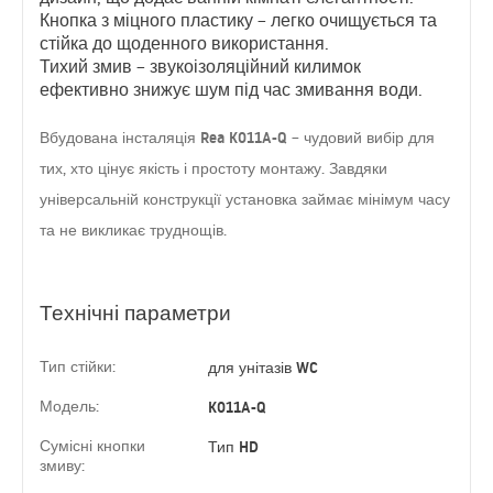
Кнопка з міцного пластику
– легко очищується та
стійка до щоденного використання.
Тихий змив
– звукоізоляційний килимок
ефективно знижує шум під час змивання води.
Вбудована інсталяція Rea K011A-Q
– чудовий вибір для
тих, хто цінує якість і простоту монтажу. Завдяки
універсальній конструкції установка займає мінімум часу
та не викликає труднощів.
Технічні параметри
Тип стійки:
для унітазів WC
Модель:
K011A-Q
Сумісні кнопки
Тип HD
змиву: