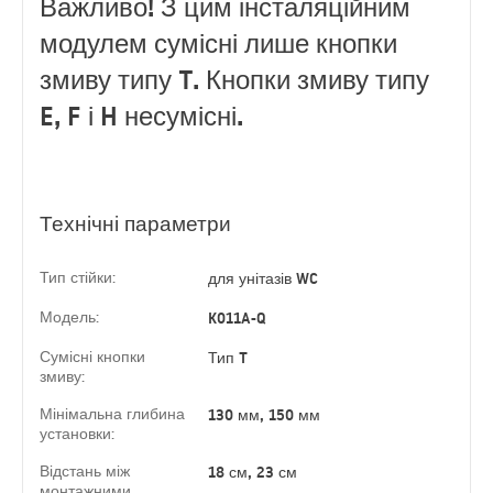
Важливо! З цим інсталяційним
модулем сумісні лише кнопки
змиву типу T. Кнопки змиву типу
E, F і H несумісні.
Технічні параметри
Тип стійки:
для унітазів WC
Модель:
K011A-Q
Сумісні кнопки
Тип T
змиву:
Мінімальна глибина
130 мм, 150 мм
установки:
Відстань між
18 см, 23 см
монтажними