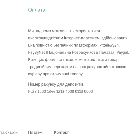
Оплата
Ми надаємо можливість скористатися
високошвидкісним інтернет-платежем, здійснюваних
цна повністю безпечних платформах, Przelewy24,
PayByNet (Національна Розрахункова Палата) і Paypal.
Крім цих форм, ви також можете оплатити товар
традиційним переказом на наш рахунок або готівкою
кур’єру при отриманні товару.
Номер рахунку для депозитів:
PL28 1500 1344 1213 4008 0113 0000
та скарги
Платежі
Контакт