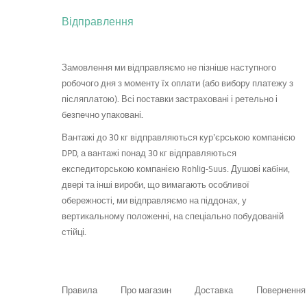
Відправлення
Замовлення ми відправляємо не пізніше наступного
робочого дня з моменту їх оплати (або вибору платежу з
післяплатою). Всі поставки застраховані і ретельно і
безпечно упаковані.
Вантажі до 30 кг відправляються кур’єрською компанією
DPD
, а вантажі понад 30 кг відправляються
експедиторською компанією Rohlig-Suus. Душові кабіни,
двері та інші вироби, що вимагають особливої
обережності, ми відправляємо на піддонах, у
вертикальному положенні, на спеціально побудованій
стійці.
Правила
Про магазин
Доставка
Повернення 