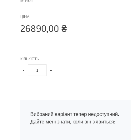
ID: 11465
ЦІНА
26890,00
₴
КІЛЬКІСТЬ
-
+
Вибраний варіант тепер недоступний.
Дайте мені знати, коли він з'явиться: