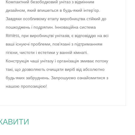
Компактний безободковий унітаз з відмінним
дизайном, який впишеться в будь-який інтер’єр.
Завдяки особливому етапу виробництва стійкий до
пошкоджень і подряпин. Інноваційна система
Rimless, при виробництві унітазів, є відповіддю на всі
ваші існуючі проблеми, пов’язані з підтриманням
гігієни, чистоти і естетики у ванній кімнаті.
Конструкція чаші унітазу і організація змиває потоку
такі, що дозволяють очищати виріб від абсолютно
будь-яких забруднень. Запрошуємо ознайомитися з
нашою пропозицією!
ІКАВИТИ