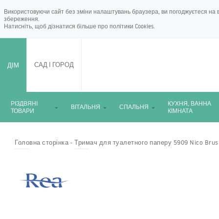
Використовуючи сайт без зміни налаштувань браузера, ви погоджуєтеся на в
збереження.
Натисніть, щоб дізнатися більше про
політики Cookies
.
ДІМ
САД І ГОРОД
РІЗДВЯНІ
КУХНЯ, ВАННА
ВІТАЛЬНЯ
СПАЛЬНЯ
ТОВАРИ
КІМНАТА
Головна сторінка
Тримач для туалетного паперу 5909 Nico Brush