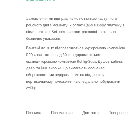
Замовлення ми відправляємо не пізніше наступного
робочого дня з моменту їх оплати (або вибору платежу з
післяплатою). Всі поставки застраховані і ретельно і
безпечно упаковані.
Вантажі до 30 кг відправляються кур’єрською компанією
DPD
, а вантажі понад 30 кг відправляються
експедиторською компанією Rohlig-Suus. Душові кабіни,
двері та інші вироби, що вимагають особливої
обережності, ми відправляємо на піддонах, у
вертикальному положенні, на спеціально побудованій
стійці.
Правила
Про магазин
Доставка
Повернення 