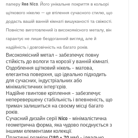
паперу Rea Nico
. Його унікальне покриття в кольорі
щіткового нікелю
— це втілення сучасного стилю, що
додасть вашій ванній кімнаті вишуканості та свіжості.
металу
Повністю виготовлений із високоякісного
, він
гарантує не лише бездоганний вигляд, але й
надійність і довговічність на багато років.
Високоякісний метал
– забезпечує повну
стійкість до вологи та корозії у ванній кімнаті.
Оздоблення щітковий нікель
– матова,
елегантна поверхня, що ідеально підходить
для сучасних, індустріальних або
мінімалістичних інтер’єрів.
Надійне гвинтове кріплення
– забезпечує
неперевершену стабільність і впевненість, що
тримач залишиться на своєму місці багато
років.
Сучасний дизайн серії Nico
– мінімалістична
геометрична форма, яка чудово поєднується з
іншими елементами колекції.
Практичні розміри (180 × 70 мм)
– ідеально