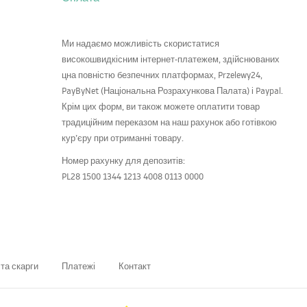
Ми надаємо можливість скористатися
високошвидкісним інтернет-платежем, здійснюваних
цна повністю безпечних платформах, Przelewy24,
PayByNet (Національна Розрахункова Палата) і Paypal.
Крім цих форм, ви також можете оплатити товар
традиційним переказом на наш рахунок або готівкою
кур’єру при отриманні товару.
Номер рахунку для депозитів:
PL28 1500 1344 1213 4008 0113 0000
та скарги
Платежі
Контакт